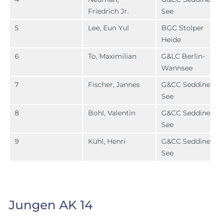
Friedrich Jr.
See
5
Lee, Eun Yul
BGC Stolper
Heide
6
To, Maximilian
G&LC Berlin-
Wannsee
7
Fischer, Jannes
G&CC Seddiner
See
8
Bohl, Valentin
G&CC Seddiner
See
9
Kühl, Henri
G&CC Seddiner
See
Jungen AK 14