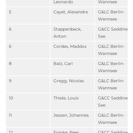
Leonardo
Wannsee
5
Cayet, Alexandre
G&LC Berlin-
Wannsee
6
Stappenbeck,
G&CC Seddiner
Anton
See
6
Cordes, Maddox
G&LC Berlin-
Wannsee
8
Balz, Carl
G&LC Berlin-
Wannsee
9
Gregg, Nicolas
G&LC Berlin-
Wannsee
10
Thiele, Louis
G&CC Seddiner
See
11
Jessen, Johannes
G&LC Berlin-
Wannsee
12
Franke, Peer
G&CC Seddiner