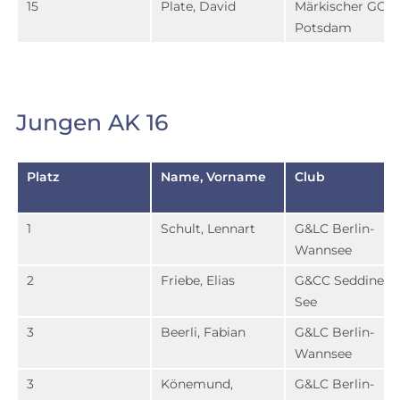
15
Plate, David
Märkischer GC
Potsdam
Jungen AK 16
Platz
Name, Vorname
Club
1
Schult, Lennart
G&LC Berlin-
Wannsee
2
Friebe, Elias
G&CC Seddiner
See
3
Beerli, Fabian
G&LC Berlin-
Wannsee
3
Könemund,
G&LC Berlin-