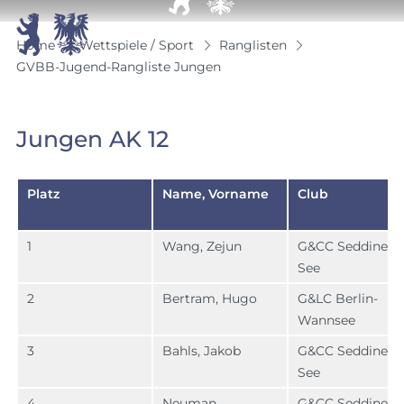


Home
Wettspiele / Sport
Ranglisten
GVBB-Jugend-Rangliste Jungen
Jungen AK 12
Platz
Name, Vorname
Club
1
Wang, Zejun
G&CC Seddiner
See
2
Bertram, Hugo
G&LC Berlin-
Wannsee
3
Bahls, Jakob
G&CC Seddiner
See
4
Neuman,
G&CC Seddiner