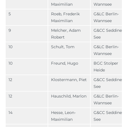
Maximilian
Wannsee
5
Roeb, Frederik
G&LC Berlin-
Maximilian
Wannsee
9
Melcher, Adam
G&CC Seddiner
Robert
See
10
Schult, Tom
G&LC Berlin-
Wannsee
10
Freund, Hugo
BGC Stolper
Heide
12
Klostermann, Piet
G&CC Seddiner
See
12
Hauschild, Marlon
G&LC Berlin-
Wannsee
14
Hesse, Leon-
G&CC Seddiner
Maximilian
See