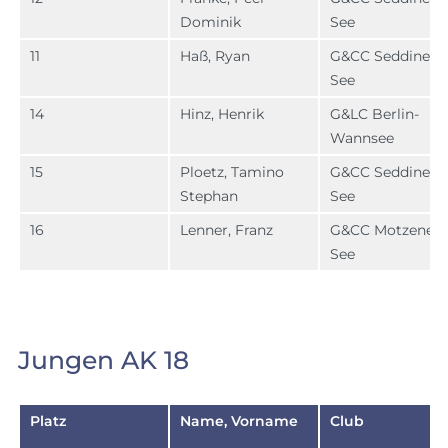
Dominik
See
11
Haß, Ryan
G&CC Seddiner
See
14
Hinz, Henrik
G&LC Berlin-
Wannsee
15
Ploetz, Tamino
G&CC Seddiner
Stephan
See
16
Lenner, Franz
G&CC Motzener
See
Jungen AK 18
Platz
Name, Vorname
Club