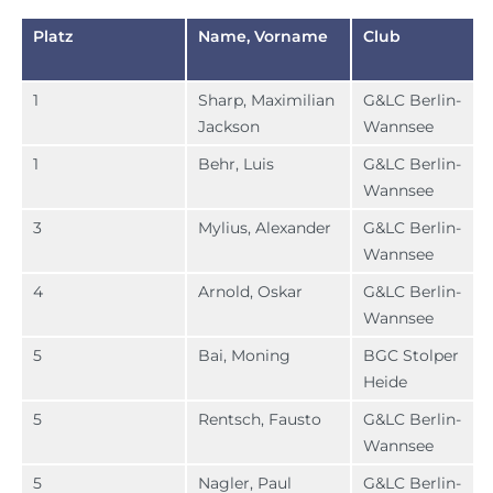
Platz
Name, Vorname
Club
1
Sharp, Maximilian
G&LC Berlin-
Jackson
Wannsee
1
Behr, Luis
G&LC Berlin-
Wannsee
3
Mylius, Alexander
G&LC Berlin-
Wannsee
4
Arnold, Oskar
G&LC Berlin-
Wannsee
5
Bai, Moning
BGC Stolper
Heide
5
Rentsch, Fausto
G&LC Berlin-
Wannsee
5
Nagler, Paul
G&LC Berlin-