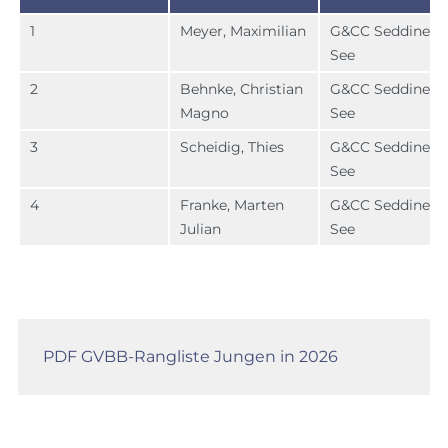
1
Meyer, Maximilian
G&CC Seddiner
See
2
Behnke, Christian
G&CC Seddiner
Magno
See
3
Scheidig, Thies
G&CC Seddiner
See
4
Franke, Marten
G&CC Seddiner
Julian
See
PDF GVBB-Rangliste Jungen in 2026